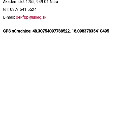
Akademická 1755, 949 01 Nitra
tel.: 037/ 641 5524
E-mail:
dekfbp@uniag.sk
GPS súradnice: 48.30754097788522, 18.09837835410495