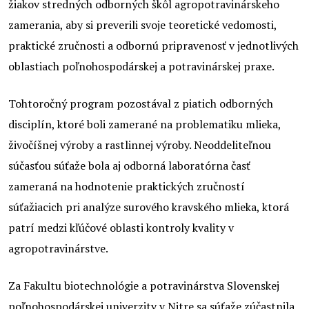
žiakov stredných odborných škôl agropotravinárskeho
zamerania, aby si preverili svoje teoretické vedomosti,
praktické zručnosti a odbornú pripravenosť v jednotlivých
oblastiach poľnohospodárskej a potravinárskej praxe.
Tohtoročný program pozostával z piatich odborných
disciplín, ktoré boli zamerané na problematiku mlieka,
živočíšnej výroby a rastlinnej výroby. Neoddeliteľnou
súčasťou súťaže bola aj odborná laboratórna časť
zameraná na hodnotenie praktických zručností
súťažiacich pri analýze surového kravského mlieka, ktorá
patrí medzi kľúčové oblasti kontroly kvality v
agropotravinárstve.
Za Fakultu biotechnológie a potravinárstva Slovenskej
poľnohospodárskej univerzity v Nitre sa súťaže zúčastnila